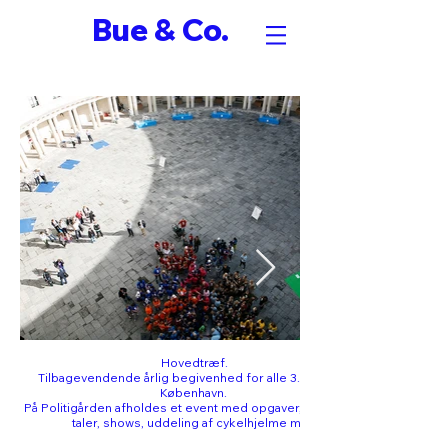
Bue & Co.
Hovedtræf.
Tilbagevendende årlig begivenhed for alle 3. klasser i
København.
På Politigården afholdes et event med opgaver, oplysning,
taler, shows, uddeling af cykelhjelme m.m.