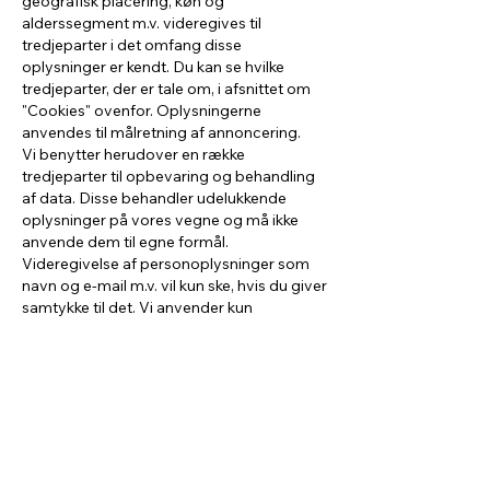
geografisk placering, køn og
alderssegment m.v. videregives til
tredjeparter i det omfang disse
oplysninger er kendt. Du kan se hvilke
tredjeparter, der er tale om, i afsnittet om
"Cookies" ovenfor. Oplysningerne
anvendes til målretning af annoncering.
Vi benytter herudover en række
tredjeparter til opbevaring og behandling
af data. Disse behandler udelukkende
oplysninger på vores vegne og må ikke
anvende dem til egne formål.
Videregivelse af personoplysninger som
navn og e-mail m.v. vil kun ske, hvis du giver
samtykke til det. Vi anvender kun
databehandlere i EU eller i lande, der kan
give dine oplysninger en tilstrækkelig
beskyttelse.
Indsigt og klager
Du har ret til at få oplyst, hvilke
personoplysninger, vi behandler om dig i et
almindeligt format (dataportabilitet). Du